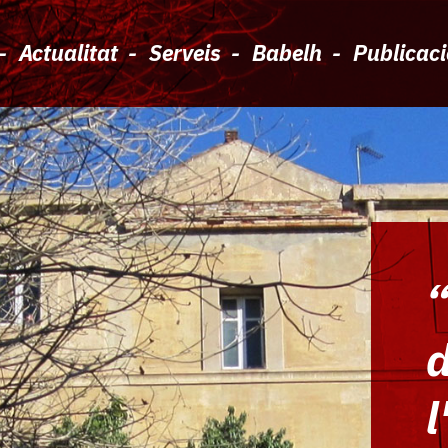
Actualitat
Serveis
Babelh
Publicac
“
d
l