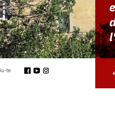
e
d
iu-te