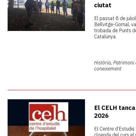
ciutat
El passat 8 de juliol
Bellvitge-Gornal, va
trobada de Punts de
Catalunya.
Història, Patrimoni 
coneixement
El CELH tanca 
2026
El Centre d’Estudis 
cloenda del curs el