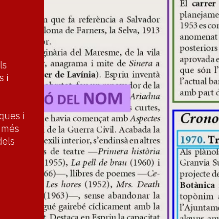
ls
s i
ques i
a més
dels