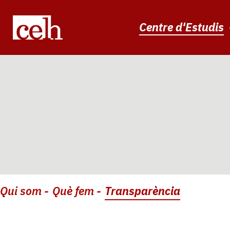
Navegació
Vés
al
principal
contingut
Centre d'Estudis
Navegació
Qui som
Què fem
Transparència
principal:
2n
nivell