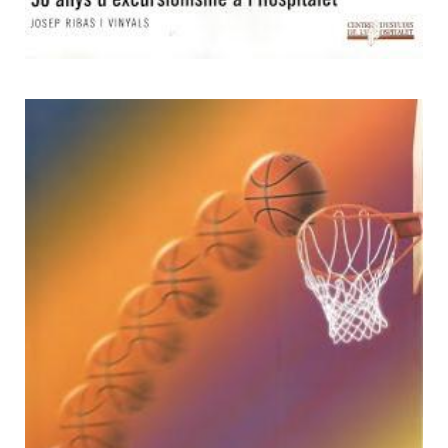
3
Que lluny ens ha portat! 75
anys del Club de Bàsquet
l'Hospitalet