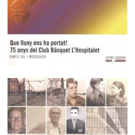
4
L'Hospitalet lloc de memòria:
exili, deportació, repressió i
lluita antifranquista