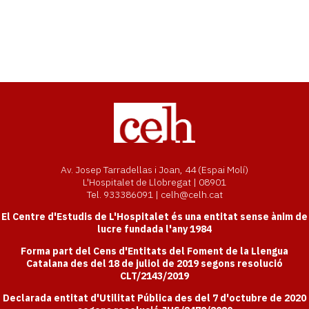
Av. Josep Tarradellas i Joan, 44 (Espai Molí)
L'Hospitalet de Llobregat | 08901
Tel. 933386091 | celh@celh.cat
El Centre d'Estudis de L'Hospitalet és una entitat sense ànim de
lucre fundada l'any 1984
Forma part del Cens d'Entitats del Foment de la Llengua
Catalana des del 18 de juliol de 2019 segons resolució
CLT/2143/2019
Declarada entitat d'Utilitat Pública des del 7 d'octubre de 2020