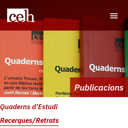
Vés
al
contingut
Publicacions
Navegació
Quaderns d’Estudi
principal:
2n
Recerques/Retrats
nivell