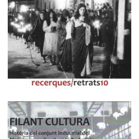
10
Filant cultura. Història del
conjunt industrial del Molí
paperer, Can Basté i Tecla Sala