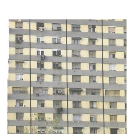
Similituds i diferències: la
immigració dels anys 60 a
l'Hospitalet