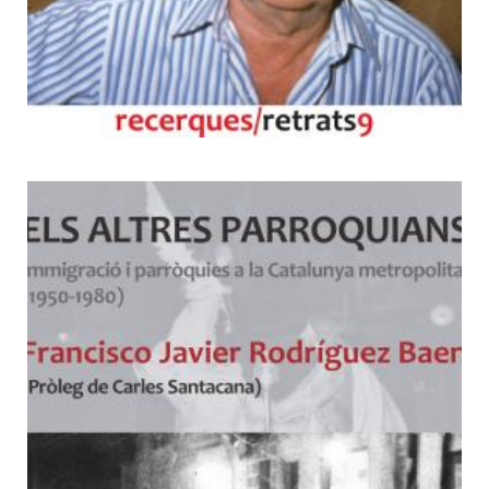
9
Els altres parroquians.
Immigració i parròquies a la
Catalunya metropolitana
(1950-1980)