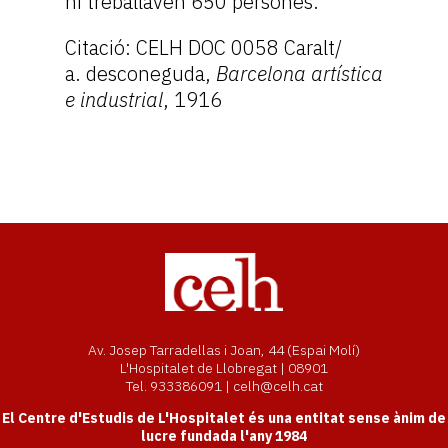
hi treballaven 650 persones.
Citació: CELH DOC 0058 Caralt/
a. desconeguda,
Barcelona artística
e industrial
, 1916
Av. Josep Tarradellas i Joan, 44 (Espai Molí)
L'Hospitalet de Llobregat | 08901
Tel. 933386091 | celh@celh.cat
El Centre d'Estudis de L'Hospitalet és una entitat sense ànim de
lucre fundada l'any 1984