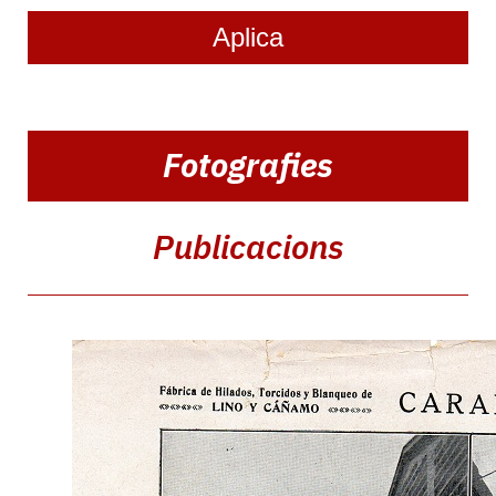
Navegació
Fotografies
principal:
2n
nivell
Publicacions