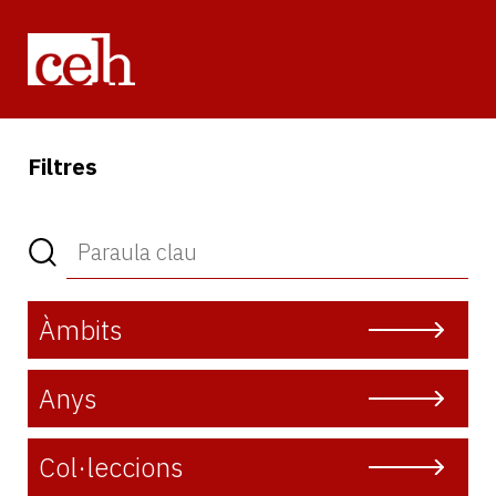
Vés
al
contingut
Filtres
Àmbits
Anys
Col·leccions