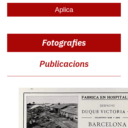
Navegació
Fotografies
principal:
2n
nivell
Publicacions