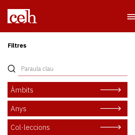
Vés
al
contingut
Filtres
Àmbits
Anys
Col·leccions