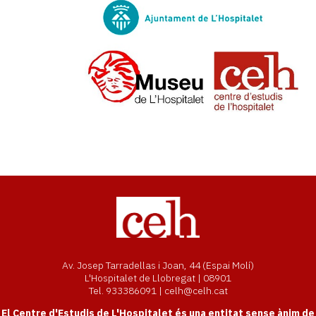
Av. Josep Tarradellas i Joan, 44 (Espai Molí)
L'Hospitalet de Llobregat | 08901
Tel. 933386091 | celh@celh.cat
El Centre d'Estudis de L'Hospitalet és una entitat sense ànim de