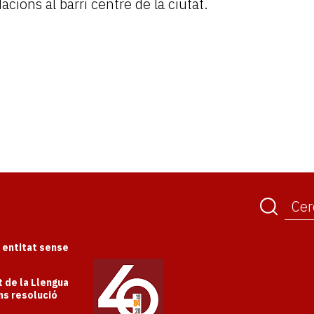
cions al barri centre de la ciutat.
a entitat sense
 de la Llengua
ns resolució