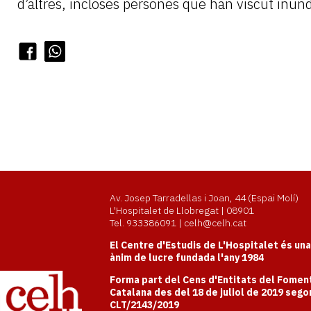
d’altres, incloses persones que han viscut inunda
Av. Josep Tarradellas i Joan, 44 (Espai Molí)
L'Hospitalet de Llobregat | 08901
Tel. 933386091 | celh@celh.cat
El Centre d'Estudis de L'Hospitalet és un
ànim de lucre fundada l'any 1984
Forma part del Cens d'Entitats del Foment
Catalana des del 18 de juliol de 2019 sego
CLT/2143/2019