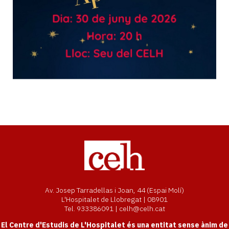
Av. Josep Tarradellas i Joan, 44 (Espai Molí)
L'Hospitalet de Llobregat | 08901
Tel. 933386091 | celh@celh.cat
El Centre d'Estudis de L'Hospitalet és una entitat sense ànim de