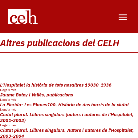
Vés
al
contingut
Altres publicacions del CELH
L'Hospitalet la història de tots nosaltres 19030-1936
sobre
Llegeix més
L'Hospitalet
Jaume Botey i Vallès, publicacions
la
sobre
Llegeix més
història
Jaume
La Florida- Les Planes100. Història de dos barris de la ciutat
de
Botey
sobre
Llegeix més
tots
i
La
Ciutat plural. Llibres singulars (autors i autores de l'Hospitalet,
nosaltres
Vallès,
Florida-
19030-
2001-2002)
publicacions
Les
1936
sobre
Llegeix més
Planes100.
Ciutat
Ciutat plural. Llibres singulars. Autors i autores de l'Hospitalet,
Història
plural.
de
2003-2004
Llibres
dos