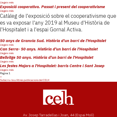
sobre
Llegeix més
singulars
barris
Ciutat
Exposició cooperativa. Passat i present del cooperativisme
(autors
de
plural.
i
la
sobre
Llegeix més
Llibres
autores
ciutat
Catàleg de l'exposició sobre el cooperativisme que
Exposició
singulars.
de
cooperativa.
Autors
l'Hospitalet,
es va exposar l'any 2019 al Museu d'Història de
Passat
i
2001-
i
autores
2002)
l'Hospitalet i a l'espai Gornal Activa.
present
de
del
l'Hospitalet,
cooperativisme
2003-
2004
50 anys de Granvia Sud. Història d'un barri de l'Hospitalet
sobre
Llegeix més
50
Can Serra- 50 anys. Història d'un barri de l'Hospitalet
anys
sobre
Llegeix més
de
Can
Bellvitge 50 anys. Història d'un barri de l'Hospitalet
Granvia
Serra-
sobre
Llegeix més
Sud.
50
Bellvitge
Les festes Majors a l'Hospitalet: barris Centre i Sant Josep
Història
anys.
50
d'un
sobre
Llegeix més
Història
anys.
barri
Paginació
Les
Pàgina 1
d'un
Història
de
Pàgina
festes
››
barri
d'un
l'Hospitalet
següent
Majors
Subscriu-te a Altres publicacions del CELH
de
barri
a
l'Hospitalet
de
l'Hospitalet:
l'Hospitalet
barris
Centre
i
Sant
Josep
Av. Josep Tarradellas i Joan, 44 (Espai Molí)