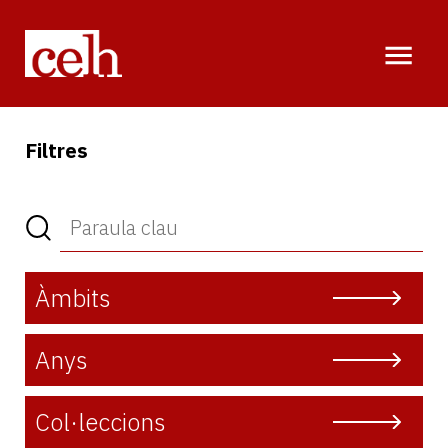
Vés
al
contingut
Filtres
Àmbits
Anys
Col·leccions