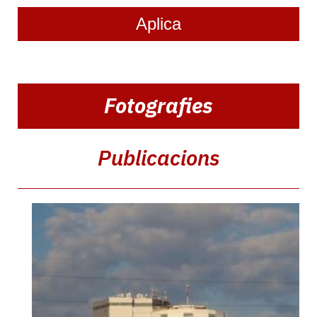
Navegació
Fotografies
principal:
2n
nivell
Publicacions