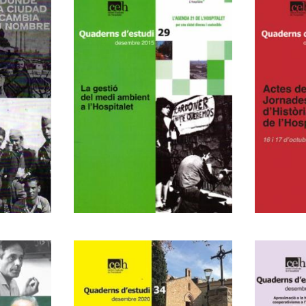
a
La gestió del
Acte
medi ambient a
Jorn
l'Hospitalet
d'Hi
l'Ho
29
3
. El
Miscel·lània
Coop
i