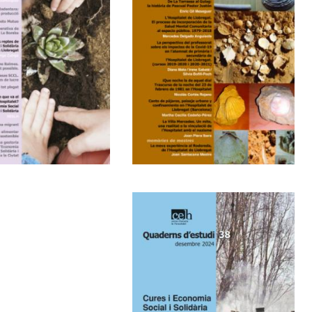
5
36
Cures i
Economia Social
i Solidàira a
l'Hospitalet