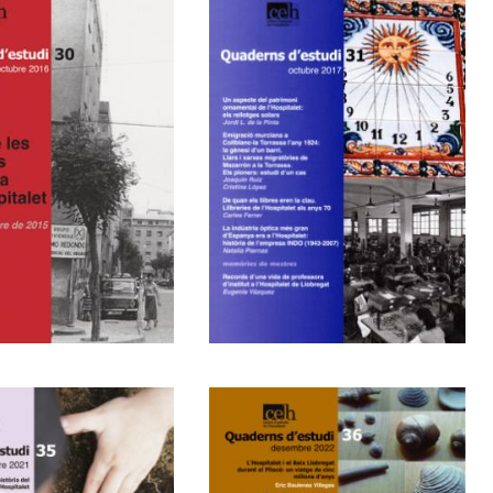
s de les
Miscel·lània
ades
stòria de
spitalet
0
31
erativisme
Miscel·lània