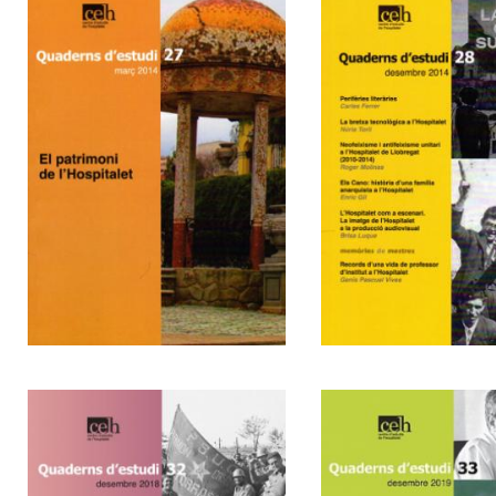
El patrimoni de
Miscel·làni
l'Hospitalet
27
28
Miscel·lània
Jaume Botey
pensament 