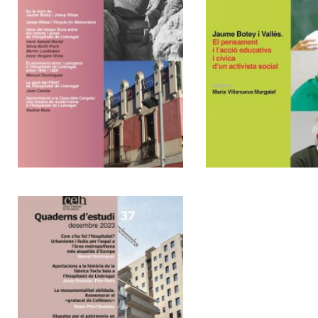
l'acció
educativa i
cívica d'un
activista lo
32
33
Urbanisme