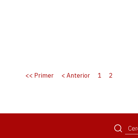
Primera
Pàgina
Page
Pàgina
Primer
Anterior
1
2
pàgina
anterior
actual