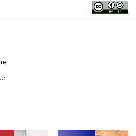
pre
ue