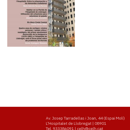
37
Paginació
Av. Josep Tarradellas i Joan, 44 (Espai Molí)
L'Hospitalet de Llobregat | 08901
Tel. 933386091 | celh@celh.cat